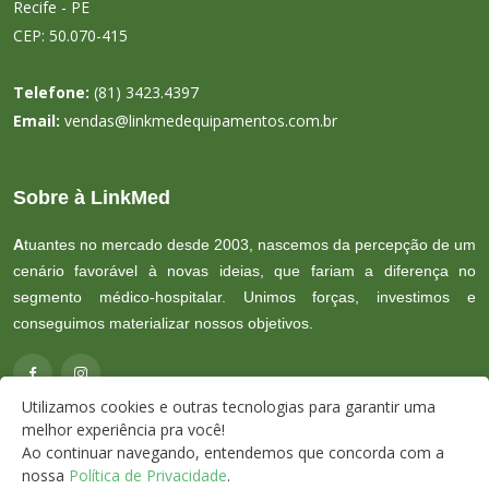
Recife - PE
CEP: 50.070-415
Telefone:
(81) 3423.4397
Email:
vendas@linkmedequipamentos.com.br
Sobre à LinkMed
A
tuantes no mercado desde 2003, nascemos da percepção de um
cenário favorável à novas ideias, que fariam a diferença no
segmento médico-hospitalar. Unimos forças, investimos e
conseguimos materializar nossos objetivos.
Utilizamos cookies e outras tecnologias para garantir uma
melhor experiência pra você!
Ao continuar navegando, entendemos que concorda com a
nossa
Política de Privacidade
.