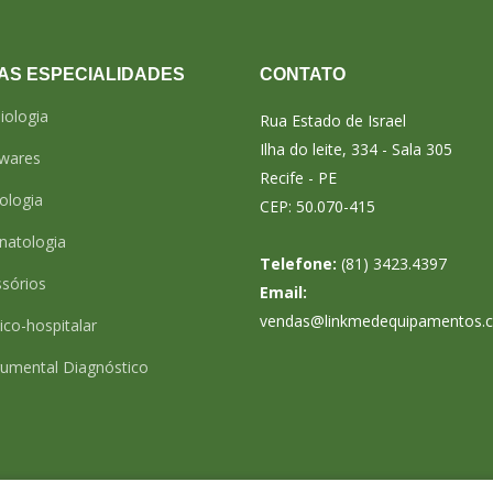
AS ESPECIALIDADES
CONTATO
iologia
Rua Estado de Israel
Ilha do leite, 334 - Sala 305
twares
Recife - PE
ologia
CEP: 50.070-415
natologia
Telefone:
(81) 3423.4397
sórios
Email:
vendas@linkmedequipamentos.
co-hospitalar
rumental Diagnóstico